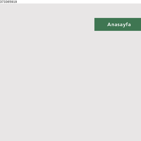
373365919
Anasayfa